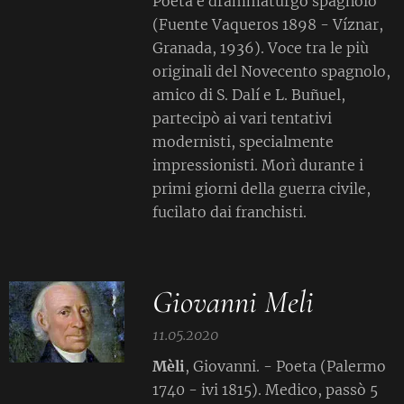
Poeta e drammaturgo spagnolo
(Fuente Vaqueros 1898 - Víznar,
Granada, 1936). Voce tra le più
originali del Novecento spagnolo,
amico di S. Dalí e L. Buñuel,
partecipò ai vari tentativi
modernisti, specialmente
impressionisti. Morì durante i
primi giorni della guerra civile,
fucilato dai franchisti.
Giovanni Meli
11.05.2020
Mèli
, Giovanni. - Poeta (Palermo
1740 - ivi 1815). Medico, passò 5