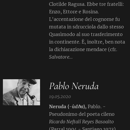
Clotilde Ragusa. Ebbe tre fratelli:
Enzo, Ettore e Rosina.
L'accentazione del cognome fu
mutata in sdrucciola dallo stesso
Quasìmodo al suo trasferimento
in continente. È, inoltre, ben nota
la dichiarazione mendace (cfr.
Salvatore...
Pablo Neruda
19.05.2020
Neruda
⟨
-ùd
ℎ
a
⟩,
Pablo. -
Pseudonimo del poeta cileno
Ricardo Neftalí Reyes Basoalto
(Parral 1904 - Santiago 1973).